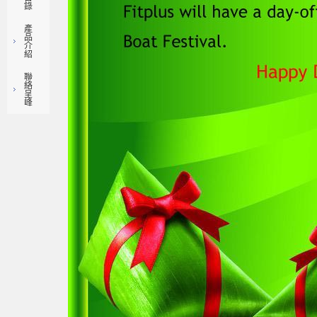
錄
產
品
介
紹
聯
絡
呈
峰