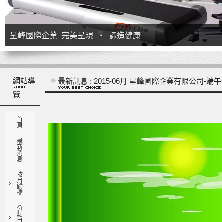
專業品管團隊嚴格把關，提供優良的產品
網站導
最新訊息
: 2015-06月 呈峰國際企業有限公司-端
覽
首
頁
最
新
消
息
按
月
歸
檔
分
類
目