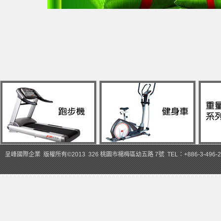
呈峰國際企業 版權所有©2013 326 桃園市楊梅區幼五路 7號 TEL：+886-3-496-2363